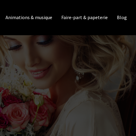
Animations & musique
Faire-part & papeterie
Blog