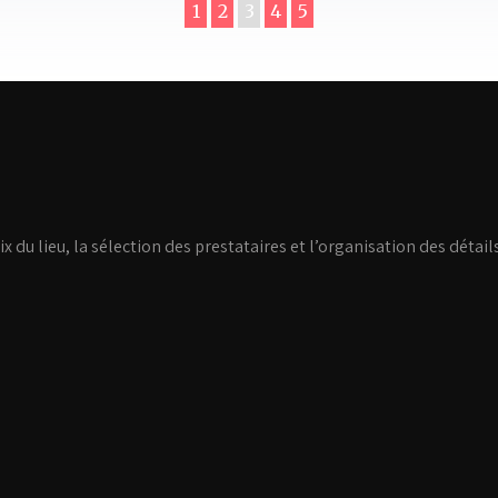
1
2
3
4
5
ix du lieu, la sélection des prestataires et l’organisation des détai