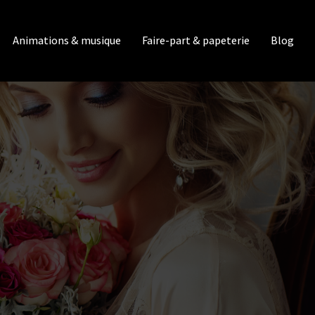
Animations & musique
Faire-part & papeterie
Blog