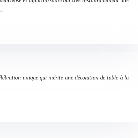
 délicieuse et rafraîchissante qui crée instantanément une
e…
lébration unique qui mérite une décoration de table à la