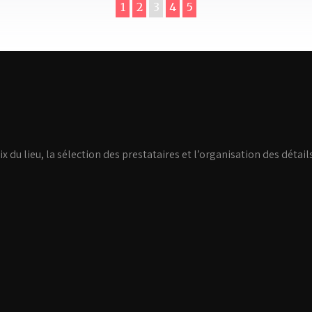
1
2
3
4
5
ix du lieu, la sélection des prestataires et l’organisation des détai