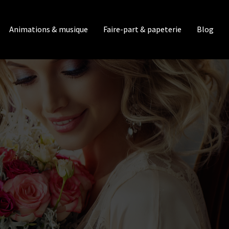
Animations & musique
Faire-part & papeterie
Blog