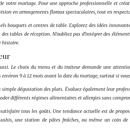
ue de votre mariage. Pour une approche professionnelle et cré
e vision en arrangements floraux spectaculaires, tout en respec
nnels bouquets et centres de table. Explorez des idées innova
s des tables de réception. N’oubliez pas d’intégrer des éléme
 histoire.
teur
ssi. Le choix du menu et du traiteur demande une attention 
nviron 9 à 12 mois avant la date du mariage, surtout si vous
la simple dégustation des plats. Évaluez également leur professi
der différents régimes alimentaires et allergies sans comprome
tisfaire tous les goûts. Une tendance actuelle est de propose
 sushis, une station de pâtes fraîches, ou même un coin de